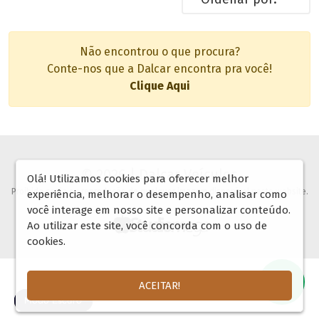
Não encontrou o que procura?
Conte-nos que a Dalcar encontra pra você!
Clique Aqui
© 2026 | Dalcar Veículos
Olá! Utilizamos cookies para oferecer melhor
Proibida copia ou reprodução de qualquer imagem disponível neste website.
experiência, melhorar o desempenho, analisar como
você interage em nosso site e personalizar conteúdo.
Ao utilizar este site, você concorda com o uso de
cookies.
ACEITAR!
🌓