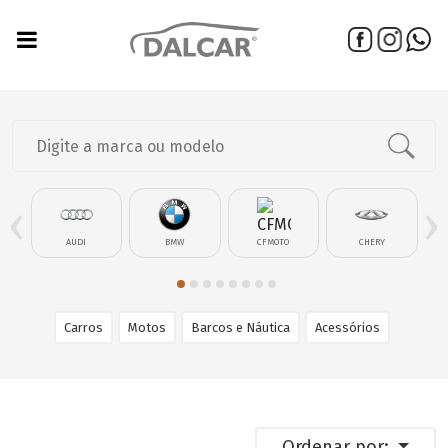
‹
›
AUDI
BMW
CFMOTO
CHERY
Carros
Motos
Barcos e Náutica
Acessórios
Ordenar por: