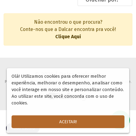
Não encontrou o que procura?
Conte-nos que a Dalcar encontra pra você!
Clique Aqui
© 2026 | Dalcar Veículos
Olá! Utilizamos cookies para oferecer melhor
Proibida copia ou reprodução de qualquer imagem disponível neste website.
experiência, melhorar o desempenho, analisar como
você interage em nosso site e personalizar conteúdo.
Ao utilizar este site, você concorda com o uso de
cookies.
ACEITAR!
🌓