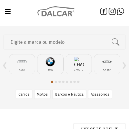
‹
›
AUDI
BMW
CFMOTO
CHERY
Carros
Motos
Barcos e Náutica
Acessórios
Ordenar por: