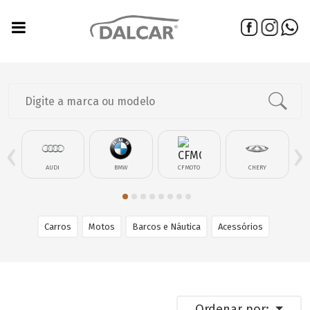
‹
›
AUDI
BMW
CFMOTO
CHERY
Carros
Motos
Barcos e Náutica
Acessórios
Ordenar por: